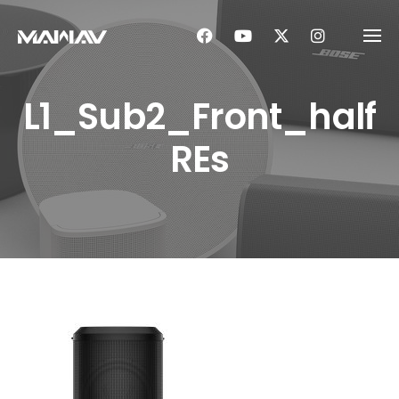
Skip
to
content
L1_Sub2_Front_half
REs