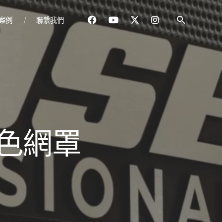
案例
聯繫我們
 黑色網罩